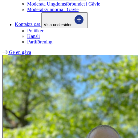
Moderata Ungdomsförbundet i Gävle
Moderatkvinnorna i Gävle
Kontakta oss
Visa undersidor
Politiker
Kansli
Partiförening
Ge en gåva