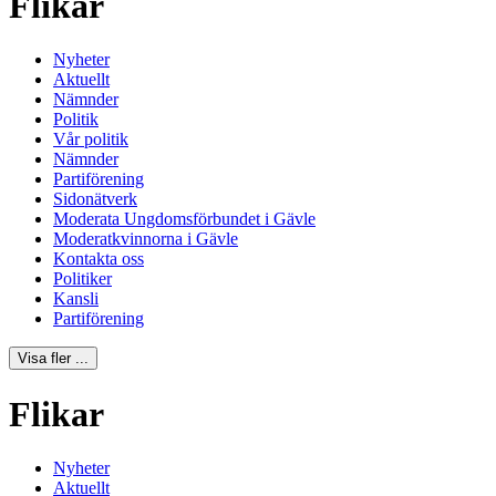
Flikar
Nyheter
Aktuellt
Nämnder
Politik
Vår politik
Nämnder
Partiförening
Sidonätverk
Moderata Ungdomsförbundet i Gävle
Moderatkvinnorna i Gävle
Kontakta oss
Politiker
Kansli
Partiförening
Visa fler ...
Flikar
Nyheter
Aktuellt