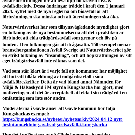
avfallsförordningen för att leva upp till kraven i EU:s
avfallsdirektiv. Dessa ändringar trädde i kraft den 1 januari
2024. Syftet med de nya reglerna om bioavfall är att
förbränningen ska minska och att återvinningen ska öka.
Naturvårdsverket har som tillsynsvägledande myndighet gjort
en tolkning av de nya bestämmelserna att det i praktiken är
förbjudet att elda trädgårdsavfall som grenar och löv på
tomten.
Den tolkningen går att ifrågasätta. Till exempel menar
branschorganisationen Avfall Sverige att Naturvårdsverket gör
en strikt tolkning av ”insamling”, och att hopkrattningen av sitt
eget trädgårdsavfall inte räknas som det.
Vad som står klart är i varje fall att kommuner har möjlighet
att fortsatt tillåta eldning av trädgårdsavfall i sina
avfallsföreskrifter. Detta är vad bland annat Nämnden för
Miljö & Hälsoskydd i M-styrda Kungsbacka har gjort, med
motiveringen att det är acceptabelt att elda i sin trädgård i en
omfattning som inte stör andra.
Moderaterna i Gävle anser att Gävle kommun bör följa
Kungsbackas exempel:
https://kungsbacka.se/nyheter/nyhetsarkiv/2024-04-12-nytt-
beslut-om-eldning-av-tradgardsavfall-i-kungsbacka
Hur det i nuläget ser ut på Gävle kommuns hemsida: