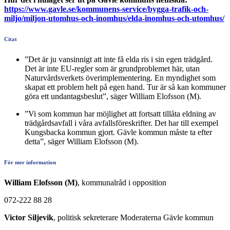
https://www.gavle.se/kommunens-service/bygga-trafik-och-
miljo/miljon-utomhus-och-inomhus/elda-inomhus-och-utomhus/
Citat
”Det är ju vansinnigt att inte få elda ris i sin egen trädgård.
Det är inte EU-regler som är grundproblemet här, utan
Naturvårdsverkets överimplementering. En myndighet som
skapat ett problem helt på egen hand. Tur är så kan kommuner
göra ett undantagsbeslut”, säger William Elofsson (M).
”Vi som kommun har möjlighet att fortsatt tillåta eldning av
trädgårdsavfall i våra avfallsföreskrifter. Det har till exempel
Kungsbacka kommun gjort. Gävle kommun måste ta efter
detta”, säger William Elofsson (M).
För mer information
William Elofsson (M)
, kommunalråd i opposition
072-222 88 28
Victor Siljevik
, politisk sekreterare Moderaterna Gävle kommun