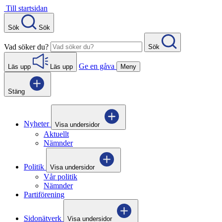
Gå
Till startsidan
direkt
till
Sök
Sök
innehåll
Vad söker du?
Sök
Ge en gåva
Läs upp
Läs upp
Meny
Stäng
Nyheter
Visa undersidor
Aktuellt
Nämnder
Politik
Visa undersidor
Vår politik
Nämnder
Partiförening
Sidonätverk
Visa undersidor