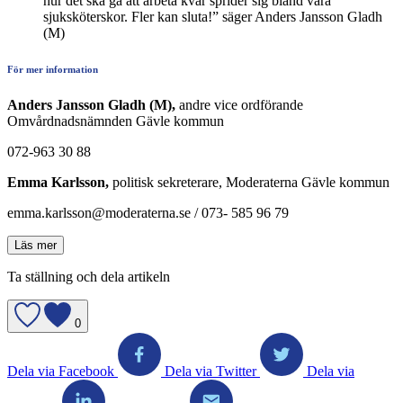
hur det ska gå att arbeta kvar sprider sig bland våra
sjuksköterskor. Fler kan sluta!” säger Anders Jansson Gladh
(M)
För mer information
Anders Jansson Gladh (M),
andre vice ordförande
Omvårdnadsnämnden Gävle kommun
072-963 30 88
Emma Karlsson,
politisk sekreterare, Moderaterna Gävle kommun
emma.karlsson@moderaterna.se / 073- 585 96 79
Läs mer
Ta ställning och dela artikeln
0
Dela via Facebook
Dela via Twitter
Dela via