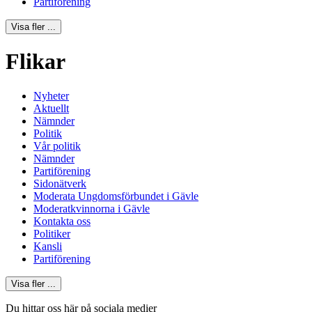
Partiförening
Visa fler ...
Flikar
Nyheter
Aktuellt
Nämnder
Politik
Vår politik
Nämnder
Partiförening
Sidonätverk
Moderata Ungdomsförbundet i Gävle
Moderatkvinnorna i Gävle
Kontakta oss
Politiker
Kansli
Partiförening
Visa fler ...
Du hittar oss här på sociala medier