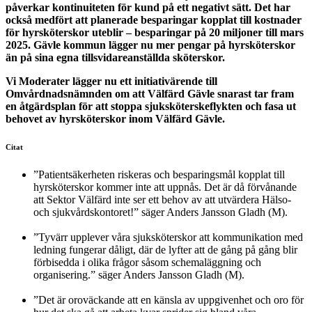
påverkar kontinuiteten för kund på ett negativt sätt. Det har
också medfört att planerade besparingar kopplat till kostnader
för hyrsköterskor uteblir – besparingar på 20 miljoner till mars
2025. Gävle kommun lägger nu mer pengar på hyrsköterskor
än på sina egna tillsvidareanställda sköterskor.
Vi Moderater lägger nu ett initiativärende till
Omvårdnadsnämnden om att Välfärd Gävle snarast tar fram
en åtgärdsplan för att stoppa sjuksköterskeflykten och fasa ut
behovet av hyrsköterskor inom Välfärd Gävle.
Citat
”Patientsäkerheten riskeras och besparingsmål kopplat till
hyrsköterskor kommer inte att uppnås. Det är då förvånande
att Sektor Välfärd inte ser ett behov av att utvärdera Hälso-
och sjukvårdskontoret!” säger Anders Jansson Gladh (M).
”Tyvärr upplever våra sjuksköterskor att kommunikation med
ledning fungerar dåligt, där de lyfter att de gång på gång blir
förbisedda i olika frågor såsom schemaläggning och
organisering.” säger Anders Jansson Gladh (M).
”Det är oroväckande att en känsla av uppgivenhet och oro för