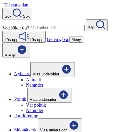
Gå
Till startsidan
direkt
till
Sök
Sök
innehåll
Vad söker du?
Sök
Ge en gåva
Läs upp
Läs upp
Meny
Stäng
Nyheter
Visa undersidor
Aktuellt
Nämnder
Politik
Visa undersidor
Vår politik
Nämnder
Partiförening
Sidonätverk
Visa undersidor