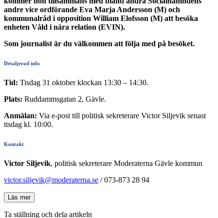
kommer hon tillsammans med bland andra Socialnämndens
andre vice ordförande Eva Marja Andersson (M) och
kommunalråd i opposition William Elofsson (M) att besöka
enheten Våld i nära relation (EVIN).
Som journalist är du välkommen att följa med på besöket.
Detaljerad info
Tid:
Tisdag 31 oktober klockan 13:30 – 14:30.
Plats:
Ruddammsgatan 2, Gävle.
Anmälan:
Via e-post till politisk sekreterare Victor Siljevik senast
tisdag kl. 10:00.
Kontakt
Victor Siljevik
, politisk sekreterare Moderaterna Gävle kommun
victor.siljevik@moderaterna.se
/ 073-873 28 94
Läs mer
Ta ställning och dela artikeln