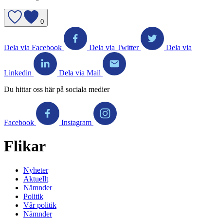
0
Dela via Facebook
Dela via Twitter
Dela via
Linkedin
Dela via Mail
Du hittar oss här på sociala medier
Facebook
Instagram
Flikar
Nyheter
Aktuellt
Nämnder
Politik
Vår politik
Nämnder