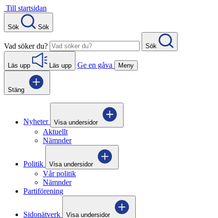
Gå
Till startsidan
direkt
till
Sök
Sök
innehåll
Vad söker du?
Sök
Ge en gåva
Läs upp
Läs upp
Meny
Stäng
Nyheter
Visa undersidor
Aktuellt
Nämnder
Politik
Visa undersidor
Vår politik
Nämnder
Partiförening
Sidonätverk
Visa undersidor